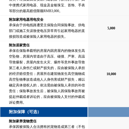
中便携式家用电器、现金及金银珠宝、首饰、手表
等部分的最高赔偿限额RMB3,000。
附加家用电器用电安全
承保由于供电线路遭受主保险合同保险事故、供电
5,000
部门或施工失误致使电压异常而引起家用电器的直
接损毁造成被保险人家用电器的损失。
附加居家责任
承保在保险单载明的房屋内因房屋内的物体发生高
空坠物，房屋内管道由于高压、碰撞、严寒、高温
导致爆裂，房屋内发生火灾、爆炸等意外事故导致
第三者人身伤亡或财产损失的，应由被保险人承担
的经济赔偿责任；房屋所在建筑物发生高空抛物或
10,000
高空坠物事故造成他人人身伤害或财产损失，难以
确定具体侵权人的，依法需由被保险人承担的补偿
责任；保险事故发生后，被保险人因保险事故而被
提起仲裁或者诉讼的，应由被保险人支付的仲裁或
诉讼费用。
附加保障（可选）
附加家养宠物责任
承保因被保险人合法拥有的宠物造成第三者（不包