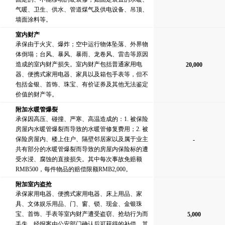
气暖、卫生、供水、管道煤气及供电设备、吊顶、
墙面涂料等。
室内财产
承保由于火灾、爆炸；空中运行物体坠落、外界物
体倒塌；台风、暴风、暴雨、龙卷风、雷击等原因
造成的室内财产损失。室内财产包括普通家用电
20,000
器、便携式家用电器、家具以及箱包手表等，但不
包括金银、首饰、珠宝、有价证券及其他无法鉴定
价值的财产等。
附加水暖管爆裂
承保因高压、碰撞、严寒、高温造成的：1. 被保险
房屋内水暖管爆裂而导致的水暖管修复费用；2. 被
保险房屋内、楼上住户、隔壁邻居家以及属于业主
-
共有部分的水暖管爆裂而导致的房屋内保险标的遭
受水浸、腐蚀的直接损失。其中每次事故免赔额
RMB500，每件物品的赔偿限额RMB2,000。
附加室内盗抢
承保家用电器、便携式家用电器、床上用品、家
具、文体娱乐用品、门、窗、锁、现金、金银珠
宝、首饰、手表等室内财产遭受盗窃、抢劫行为而
5,000
丢失，经报案由公安部门确认后可获得的补偿。其